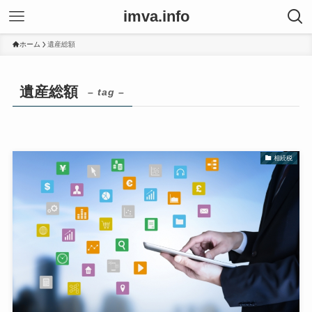
imva.info
ホーム
遺産総額
遺産総額
– tag –
相続税