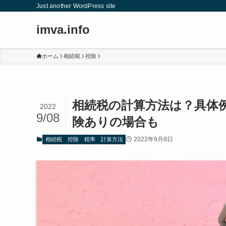
Just another WordPress site
imva.info
ホーム
相続税
控除
相続税の計算方法は？具体
2022
9/08
険ありの場合も
2022年9月8日
相続税
控除
税率
計算方法